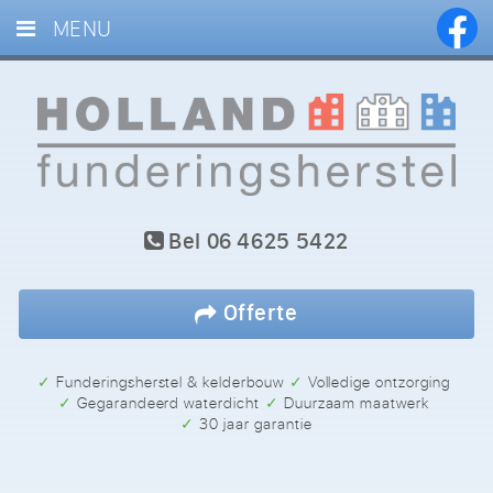
MENU
HOME
DIENSTEN
PROJECTEN
BLOG
Bel
06 4625 5422
REFERENTIES
CONTACT
Offerte
✓ Funderingsherstel & kelderbouw
✓ Volledige ontzorging
✓ Gegarandeerd waterdicht
✓ Duurzaam maatwerk
✓ 30 jaar garantie