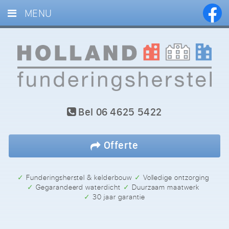
MENU
HOME
DIENSTEN
PROJECTEN
BLOG
Bel
06 4625 5422
REFERENTIES
CONTACT
Offerte
✓ Funderingsherstel & kelderbouw
✓ Volledige ontzorging
✓ Gegarandeerd waterdicht
✓ Duurzaam maatwerk
✓ 30 jaar garantie