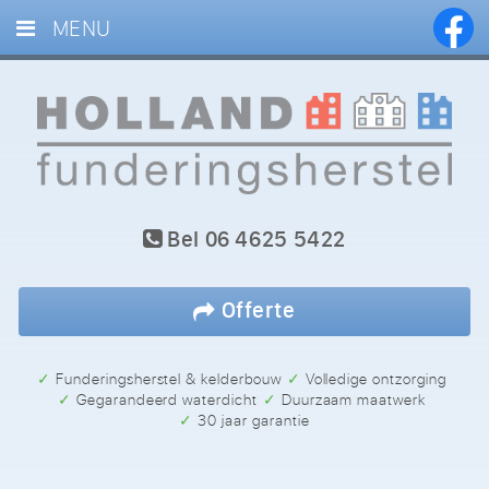
MENU
HOME
DIENSTEN
PROJECTEN
BLOG
Bel
06 4625 5422
REFERENTIES
CONTACT
Offerte
✓ Funderingsherstel & kelderbouw
✓ Volledige ontzorging
✓ Gegarandeerd waterdicht
✓ Duurzaam maatwerk
✓ 30 jaar garantie