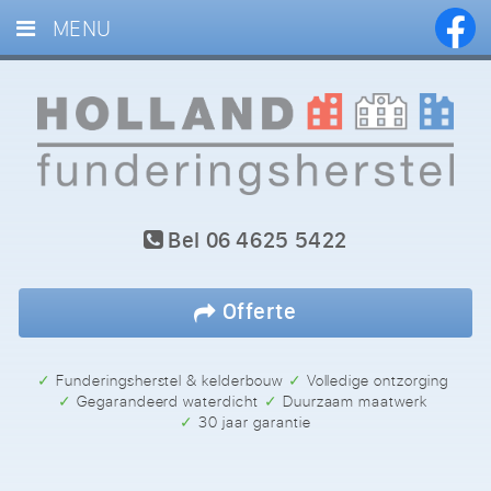
MENU
HOME
DIENSTEN
PROJECTEN
BLOG
Bel
06 4625 5422
REFERENTIES
CONTACT
Offerte
✓ Funderingsherstel & kelderbouw
✓ Volledige ontzorging
✓ Gegarandeerd waterdicht
✓ Duurzaam maatwerk
✓ 30 jaar garantie