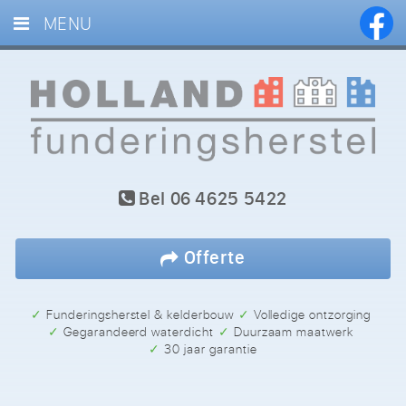
MENU
HOME
DIENSTEN
PROJECTEN
BLOG
Bel
06 4625 5422
REFERENTIES
CONTACT
Offerte
✓ Funderingsherstel & kelderbouw
✓ Volledige ontzorging
✓ Gegarandeerd waterdicht
✓ Duurzaam maatwerk
✓ 30 jaar garantie