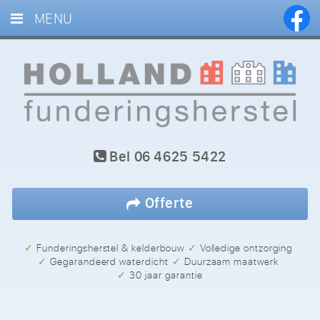
MENU
HOME
DIENSTEN
PROJECTEN
BLOG
Bel
06 4625 5422
REFERENTIES
CONTACT
Offerte
✓ Funderingsherstel & kelderbouw
✓ Volledige ontzorging
✓ Gegarandeerd waterdicht
✓ Duurzaam maatwerk
✓ 30 jaar garantie