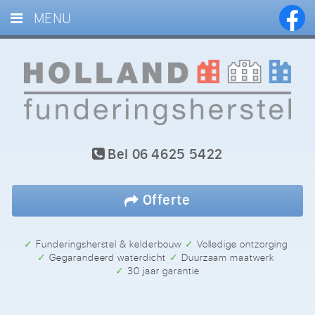
MENU
HOME
DIENSTEN
PROJECTEN
BLOG
Bel
06 4625 5422
REFERENTIES
CONTACT
Offerte
✓ Funderingsherstel & kelderbouw
✓ Volledige ontzorging
✓ Gegarandeerd waterdicht
✓ Duurzaam maatwerk
✓ 30 jaar garantie