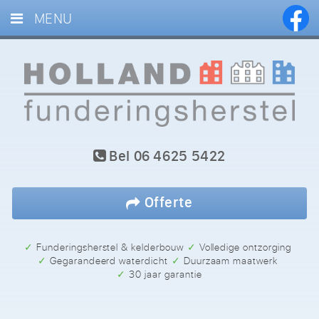
MENU
HOME
DIENSTEN
PROJECTEN
BLOG
Bel
06 4625 5422
REFERENTIES
CONTACT
Offerte
✓ Funderingsherstel & kelderbouw
✓ Volledige ontzorging
✓ Gegarandeerd waterdicht
✓ Duurzaam maatwerk
✓ 30 jaar garantie