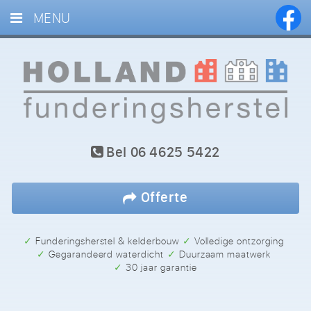
MENU
HOME
DIENSTEN
PROJECTEN
BLOG
Bel
06 4625 5422
REFERENTIES
CONTACT
Offerte
✓ Funderingsherstel & kelderbouw
✓ Volledige ontzorging
✓ Gegarandeerd waterdicht
✓ Duurzaam maatwerk
✓ 30 jaar garantie