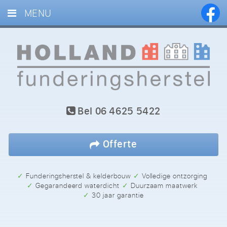
MENU
HOME
DIENSTEN
PROJECTEN
BLOG
Bel
06 4625 5422
REFERENTIES
CONTACT
Offerte
✓ Funderingsherstel & kelderbouw
✓ Volledige ontzorging
✓ Gegarandeerd waterdicht
✓ Duurzaam maatwerk
✓ 30 jaar garantie